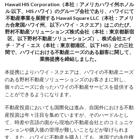
Hawaii HIS Corporation（本社：アメリカハワイ州ホノル
ル 以下、HIS ハワイ）のグループ会社であり、ハワイにて
不動産事業を展開する Hawaii Square LLC（本社：アメリ
カ合衆国ハワイ州、以下ハワイ・スクエア）はこのたび、
野村不動産ソリューションズ株式会社（本社：東京都新宿
区、以下野村不動産ソリューションズ）、株式会社エイ
チ・アイ・エス（本社：東京都港区、以下 HIS）との三社
間で、ハワイにおける不動産ニーズのある顧客に関して、
業務提携を締結しました。
本提携によりハワイ・スクエアは、ハワイの不動産ニーズ
のある野村不動産ソリューションズのお客さまに対し、
個々のニーズに合ったハワイの不動産サービスを提供する
ことができるようになります。
不動産投資においても国際化は進み、自国外における不動
産投資は年々注目を集めていますが、そのハードルとし
て、時差や言語の面から現地の不動産会社とのコミュニケ
ーションや購入後の管理が難しいことなどが挙げられま
す。また、ハワイに不動産を購入しても、米国での永住権