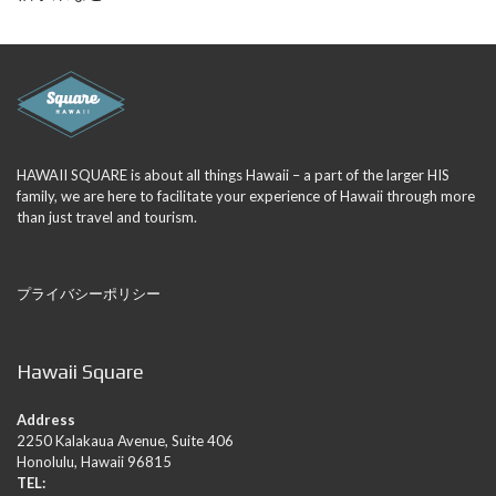
HAWAII SQUARE is about all things Hawaii – a part of the larger HIS
family, we are here to facilitate your experience of Hawaii through more
than just travel and tourism.
プライバシーポリシー
Hawaii Square
Address
2250 Kalakaua Avenue, Suite 406
Honolulu, Hawaii 96815
TEL: