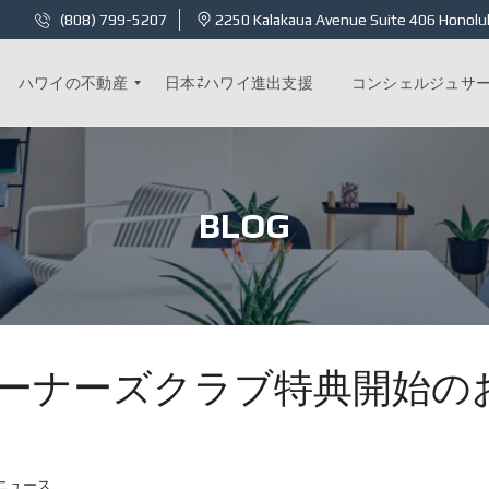
(808) 799-5207
2250 Kalakaua Avenue Suite 406 Honolul
ハワイの不動産
日本⇄ハワイ進出支援
コンシェルジュサ
カ
イ
BLOG
ラ
ニ
1
8
C
–
オ
ー
オーナーズクラブ特典開始の
シ
ャ
ン
フ
ロ
ン
ト
ニュース