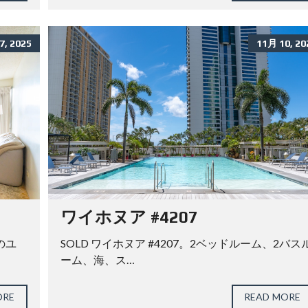
E
S
7, 2025
11月 10, 20
ハ
ワ
イ
ス
ク
エ
ア
オ
ー
ナ
ー
ズ
ク
ラ
ブ
ワイホヌア #4207
のユ
SOLD ワイホヌア #4207。2ベッドルーム、2バス
ーム、海、ス…
ORE
READ MORE