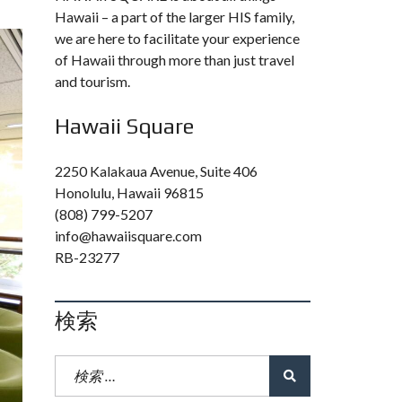
Hawaii – a part of the larger HIS family,
we are here to facilitate your experience
of Hawaii through more than just travel
and tourism.
Hawaii Square
2250 Kalakaua Avenue, Suite 406
Honolulu, Hawaii 96815
(808) 799-5207
info@hawaiisquare.com
RB-23277
検索