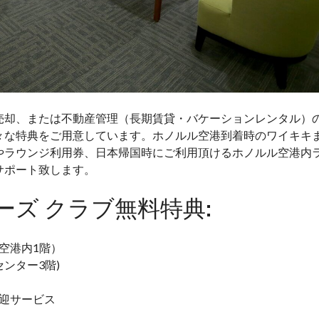
ュ
ー
カ
ピ
オ
ラ
ニ
・
売却、または不動産管理（長期賃貸・バケーションレンタル）
マ
ナ
々な特典をご用意しています。ホノルル空港到着時のワイキキ
ー
やラウンジ利用券、日本帰国時にご利用頂けるホノルル空港内
2
5
サポート致します。
1
0
ーズ クラブ無料特典:
ワ
イ
ホ
空港内1階）
ヌ
センター3階)
ア
#
4
迎サービス
2
0