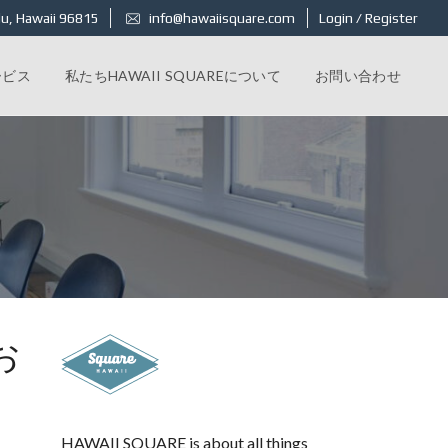
u, Hawaii 96815
info@hawaiisquare.com
Login / Register
ービス
私たちHAWAII SQUAREについて
お問い合わせ
お
HAWAII SQUARE is about all things