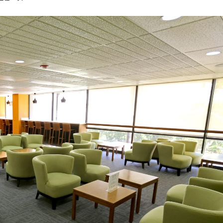
2
ベ
ッ
ド
／
2
バ
ス
–
賃
貸
物
件
3
3
4
0
モ
オ
ヘ
ア
ウ
ア
ベ
ニ