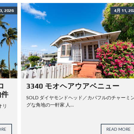
A
N
3, 2026
4月 11, 20
Y
F
O
R
R
E
A
L
E
S
T
A
T
E
,
O
ロ
3340 モオヘアウアベニュー
T
物件
H
SOLD ダイヤモンドヘッド／カパフルのチャーミ
E
R
グな角地の一軒家 人…
オリ
S
E
R
V
I
ORE
READ MORE
C