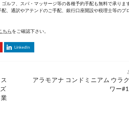
7
、ゴルフ、スパ・マッサージ等の各種予約手配も無料で承りま
手配、通訳やアテンドのご手配、銀行口座開設や税理士等のプ
H
I
S
H
こちら
をご確認下さい。
A
W
A
LinkedIn
I
I
L
A
U
N
C
・ス
アラモアナ コンドミニアム ウラ
H
E
ンズ
ワー#1
S
て業
N
E
W
C
O
M
P