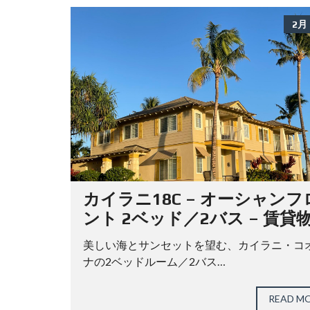
2月 
カイラニ18C – オーシャンフ
ント 2ベッド／2バス – 賃貸
美しい海とサンセットを望む、カイラニ・コ
ナの2ベッドルーム／2バス…
READ M